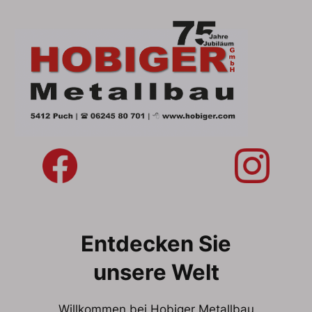
Zum
Inhalt
springen
Entdecken Sie
unsere Welt
Willkommen bei Hobiger Metallbau